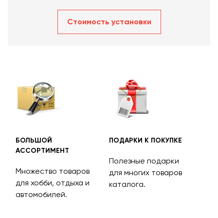
Стоимость уcтановки
БОЛЬШОЙ
ПОДАРКИ К ПОКУПКЕ
БЕС
АССОРТИМЕНТ
ДОС
Полезные подарки
Множество товаров
Дос
для многих товаров
для хобби, отдыха и
на 
каталога.
м
автомобилей.
асс
тов