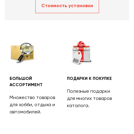
Стоимость уcтановки
БОЛЬШОЙ
ПОДАРКИ К ПОКУПКЕ
БЕС
АССОРТИМЕНТ
ДОС
Полезные подарки
Множество товаров
Дос
для многих товаров
для хобби, отдыха и
на 
каталога.
м
автомобилей.
асс
тов