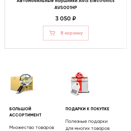
Автомобильные наушники AVIS Electronics
AVS001HP
3 050 ₽
В корзину
БОЛЬШОЙ
ПОДАРКИ К ПОКУПКЕ
БЕС
АССОРТИМЕНТ
ДОС
Полезные подарки
Множество товаров
Дос
для многих товаров