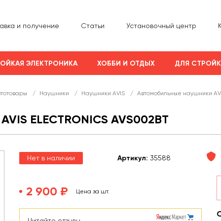
авка и получение
Статьи
Установочный центр
ОЙКАЯ ЭЛЕКТРОНИКА
ХОББИ И ОТДЫХ
ДЛЯ СТРОЙ
втотовары
/
Наушники
/
Наушники AVIS
/
Автомобильные наушники AVI
VIS ELECTRONICS AVS002BT
Нет в наличии
Арт
икул
:
35588
2 900 ₽
Цена за шт.
Читайте отзывы