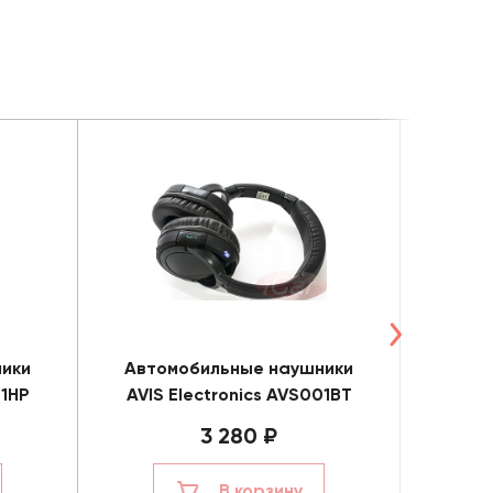
ики
Автомобильные наушники
Авто
01HP
AVIS Electronics AVS001BT
AVIS E
3 280 ₽
В корзину