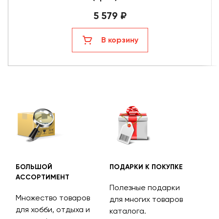
5 579 ₽
В корзину
БОЛЬШОЙ
ПОДАРКИ К ПОКУПКЕ
БЕС
АССОРТИМЕНТ
ДОС
Полезные подарки
Множество товаров
Дос
для многих товаров
для хобби, отдыха и
на 
каталога.