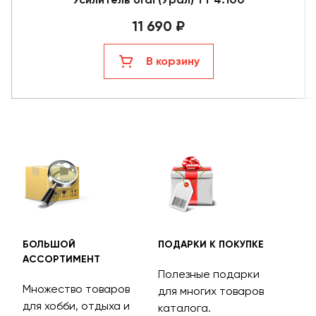
11 690 ₽
В корзину
БОЛЬШОЙ
ПОДАРКИ К ПОКУПКЕ
БЕС
АССОРТИМЕНТ
ДОС
Полезные подарки
Множество товаров
Дос
для многих товаров
для хобби, отдыха и
на 
каталога.