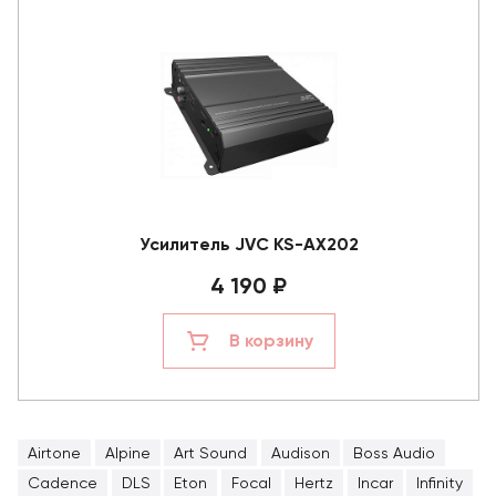
Усилитель JVC KS-AX202
4 190 ₽
В корзину
Airtone
Alpine
Art Sound
Audison
Boss Audio
Cadence
DLS
Eton
Focal
Hertz
Incar
Infinity