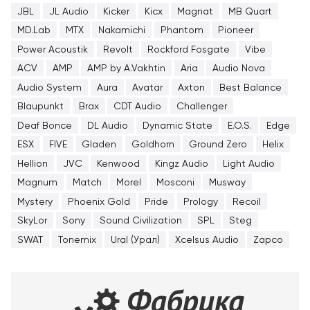
JBL
JL Audio
Kicker
Kicx
Magnat
MB Quart
MD.Lab
MTX
Nakamichi
Phantom
Pioneer
Power Acoustik
Revolt
Rockford Fosgate
Vibe
ACV
AMP
AMP by A.Vakhtin
Aria
Audio Nova
Audio System
Aura
Avatar
Axton
Best Balance
Blaupunkt
Brax
CDT Audio
Challenger
Deaf Bonce
DL Audio
Dynamic State
E.O.S.
Edge
ESX
FIVE
Gladen
Goldhorn
Ground Zero
Helix
Hellion
JVC
Kenwood
Kingz Audio
Light Audio
Magnum
Match
Morel
Mosconi
Musway
Mystery
Phoenix Gold
Pride
Prology
Recoil
SkyLor
Sony
Sound Civilization
SPL
Steg
SWAT
Tonemix
Ural (Урал)
Xcelsus Audio
Zapco