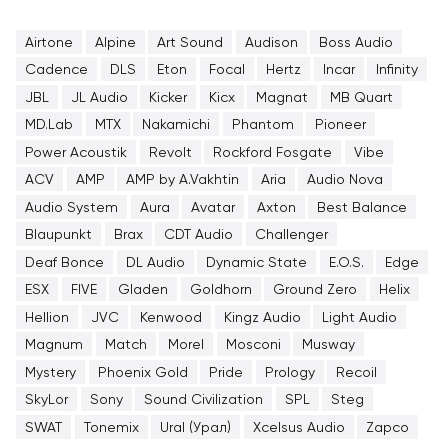
Airtone
Alpine
Art Sound
Audison
Boss Audio
Cadence
DLS
Eton
Focal
Hertz
Incar
Infinity
JBL
JL Audio
Kicker
Kicx
Magnat
MB Quart
MD.Lab
MTX
Nakamichi
Phantom
Pioneer
Power Acoustik
Revolt
Rockford Fosgate
Vibe
ACV
AMP
AMP by A.Vakhtin
Aria
Audio Nova
Audio System
Aura
Avatar
Axton
Best Balance
Blaupunkt
Brax
CDT Audio
Challenger
Deaf Bonce
DL Audio
Dynamic State
E.O.S.
Edge
ESX
FIVE
Gladen
Goldhorn
Ground Zero
Helix
Hellion
JVC
Kenwood
Kingz Audio
Light Audio
Magnum
Match
Morel
Mosconi
Musway
Mystery
Phoenix Gold
Pride
Prology
Recoil
SkyLor
Sony
Sound Civilization
SPL
Steg
SWAT
Tonemix
Ural (Урал)
Xcelsus Audio
Zapco