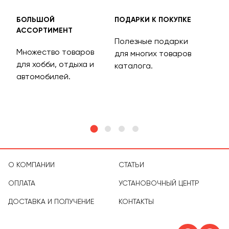
БОЛЬШОЙ
ПОДАРКИ К ПОКУПКЕ
БЕС
АССОРТИМЕНТ
ДОС
Полезные подарки
Множество товаров
Дос
для многих товаров
для хобби, отдыха и
на 
каталога.
м
автомобилей.
асс
тов
О КОМПАНИИ
СТАТЬИ
ОПЛАТА
УСТАНОВОЧНЫЙ ЦЕНТР
ДОСТАВКА И ПОЛУЧЕНИЕ
КОНТАКТЫ