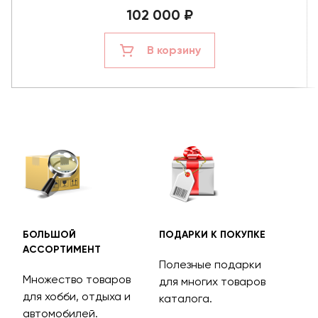
102 000 ₽
В корзину
БОЛЬШОЙ
ПОДАРКИ К ПОКУПКЕ
БЕС
АССОРТИМЕНТ
ДОС
Полезные подарки
Множество товаров
Дос
для многих товаров
для хобби, отдыха и
на 
каталога.
м
автомобилей.
асс