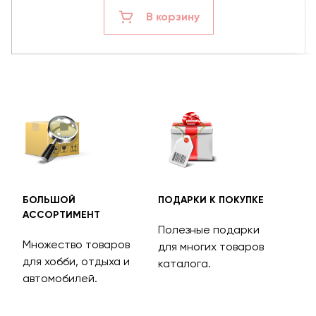
В корзину
БОЛЬШОЙ
ПОДАРКИ К ПОКУПКЕ
БЕС
АССОРТИМЕНТ
ДОС
Полезные подарки
Множество товаров
Дос
для многих товаров
для хобби, отдыха и
на 
каталога.
м
автомобилей.
асс
тов