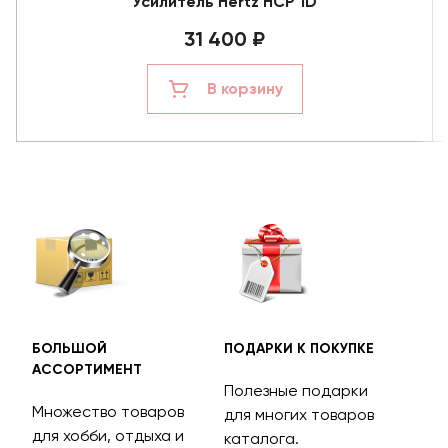
Усилитель Hertz HCP 1D
31 400 ₽
В корзину
БОЛЬШОЙ
ПОДАРКИ К ПОКУПКЕ
БЕС
АССОРТИМЕНТ
ДОС
Полезные подарки
Множество товаров
Дос
для многих товаров
для хобби, отдыха и
на 
каталога.