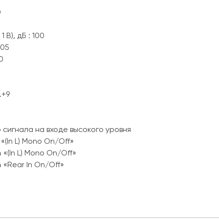
0
В), дБ : 100
105
0
.+9
сигнала на входе высокого уровня
(In L) Mono On/Off»
(In L) Mono On/Off»
«Rear In On/Off»