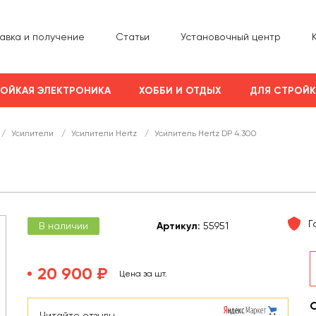
авка и получение
Статьи
Установочный центр
ОЙКАЯ ЭЛЕКТРОНИКА
ХОББИ И ОТДЫХ
ДЛЯ СТРОЙ
/
Усилители
/
Усилители Hertz
/
Усилитель Hertz DP 4.300
Г
В наличии
Арт
икул
:
55951
20 900 ₽
Цена за шт.
Читайте отзывы