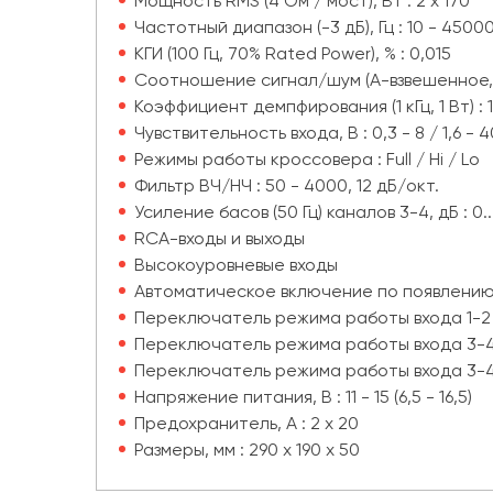
Мощность RMS (4 Ом / мост), Вт : 2 x 170
Частотный диапазон (-3 дБ), Гц : 10 - 4500
КГИ (100 Гц, 70% Rated Power), % : 0,015
Соотношение сигнал/шум (A-взвешенное, 1 
Коэффициент демпфирования (1 кГц, 1 Вт) : 
Чувствительность входа, В : 0,3 - 8 / 1,6 - 4
Режимы работы кроссовера : Full / Hi / Lo
Фильтр ВЧ/НЧ : 50 - 4000, 12 дБ/окт.
Усиление басов (50 Гц) каналов 3-4, дБ : 0..
RCA-входы и выходы
Высокоуровневые входы
Автоматическое включение по появлению 
Переключатель режима работы входа 1-2 «
Переключатель режима работы входа 3-4 «
Переключатель режима работы входа 3-4 
Напряжение питания, В : 11 - 15 (6,5 - 16,5)
Предохранитель, А : 2 x 20
Размеры, мм : 290 x 190 x 50