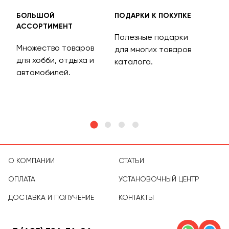
БОЛЬШОЙ
ПОДАРКИ К ПОКУПКЕ
БЕС
АССОРТИМЕНТ
ДОС
Полезные подарки
Множество товаров
Дос
для многих товаров
для хобби, отдыха и
на 
каталога.
м
автомобилей.
асс
тов
О КОМПАНИИ
СТАТЬИ
ОПЛАТА
УСТАНОВОЧНЫЙ ЦЕНТР
ДОСТАВКА И ПОЛУЧЕНИЕ
КОНТАКТЫ