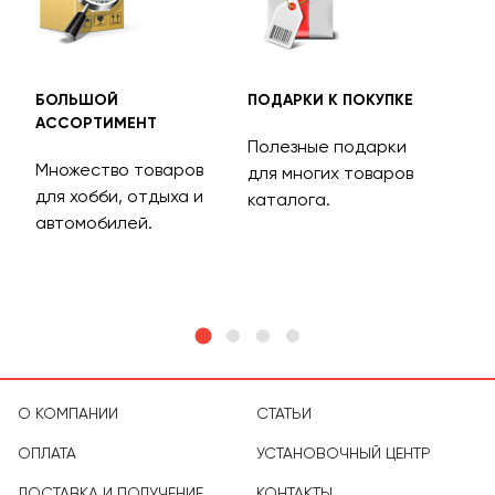
БОЛЬШОЙ
ПОДАРКИ К ПОКУПКЕ
БЕС
АССОРТИМЕНТ
ДОС
Полезные подарки
Множество товаров
Дос
для многих товаров
для хобби, отдыха и
на 
каталога.
м
автомобилей.
асс
тов
О КОМПАНИИ
СТАТЬИ
ОПЛАТА
УСТАНОВОЧНЫЙ ЦЕНТР
ДОСТАВКА И ПОЛУЧЕНИЕ
КОНТАКТЫ