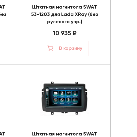
AT
Штатная магнитола SWAT
без
53-1203 для Lada XRay (без
рулевого упр.)
10 935 ₽
В корзину
AT
Штатная магнитола SWAT