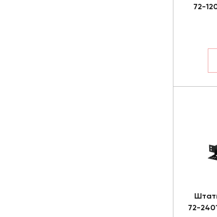
72-12
Штат
72-2401