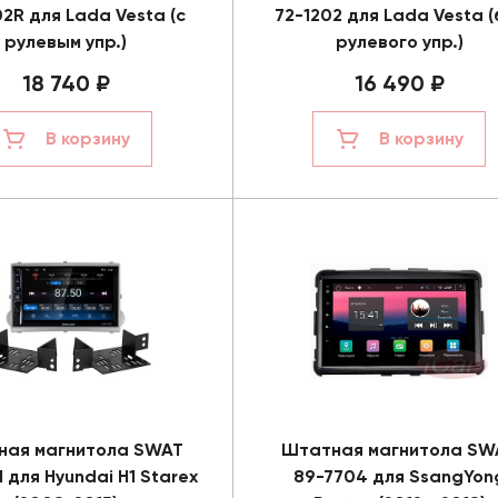
02R для Lada Vesta (с
72-1202 для Lada Vesta (
рулевым упр.)
рулевого упр.)
18 740 ₽
16 490 ₽
В корзину
В корзину
ная магнитола SWAT
Штатная магнитола SW
 для Hyundai H1 Starex
89-7704 для SsangYon