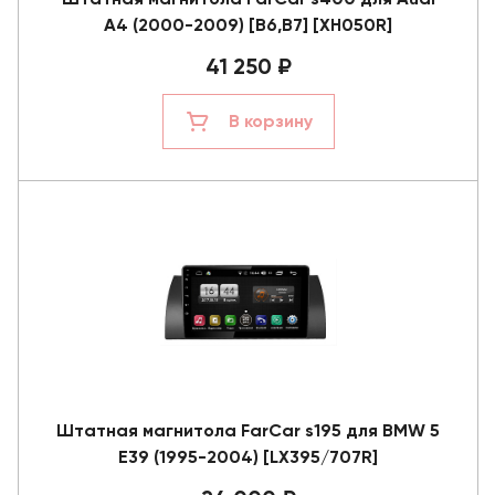
A4 (2000-2009) [B6,B7] [XH050R]
41 250 ₽
В корзину
Штатная магнитола FarCar s195 для BMW 5
E39 (1995-2004) [LX395/707R]