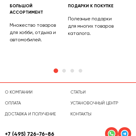
БОЛЬШОЙ
ПОДАРКИ К ПОКУПКЕ
БЕС
АССОРТИМЕНТ
ДОС
Полезные подарки
Множество товаров
Дос
для многих товаров
для хобби, отдыха и
на 
каталога.
м
автомобилей.
асс
тов
О КОМПАНИИ
СТАТЬИ
ОПЛАТА
УСТАНОВОЧНЫЙ ЦЕНТР
ДОСТАВКА И ПОЛУЧЕНИЕ
КОНТАКТЫ
+7 (495) 726-76-86