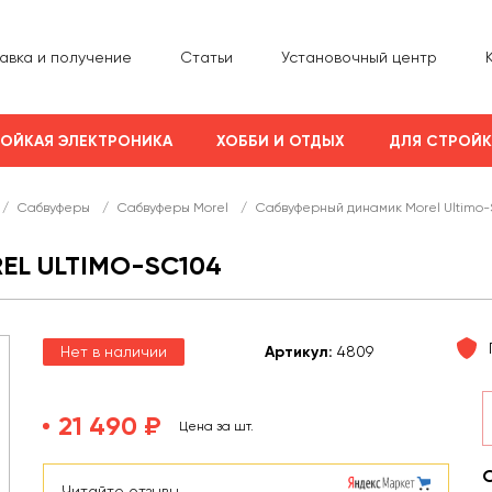
авка и получение
Статьи
Установочный центр
ОЙКАЯ ЭЛЕКТРОНИКА
ХОББИ И ОТДЫХ
ДЛЯ СТРОЙ
/
Сабвуферы
/
Сабвуферы Morel
/
Сабвуферный динамик Morel Ultimo
L ULTIMO-SC104
Нет в наличии
Арт
икул
:
4809
21 490 ₽
Цена за шт.
Читайте отзывы