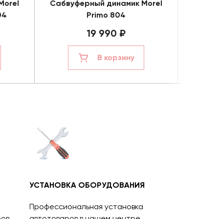
Morel
Сабвуферный динамик Morel
Сабву
04
Primo 804
Ult
19 990 ₽
В корзину
УСТАНОВКА ОБОРУДОВАНИЯ
Профессиональная установка
ов.
автотоваров в нашем центре.