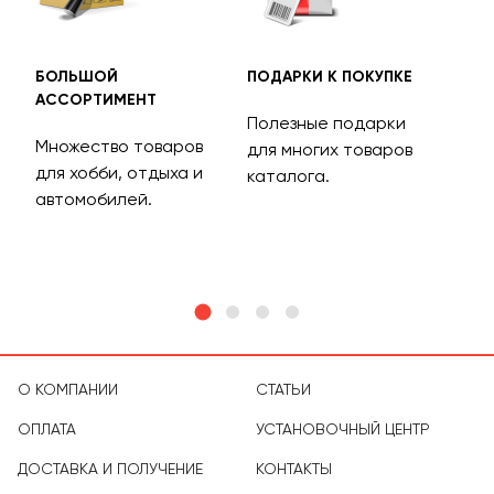
БОЛЬШОЙ
ПОДАРКИ К ПОКУПКЕ
БЕС
АССОРТИМЕНТ
ДОС
Полезные подарки
Множество товаров
Дос
для многих товаров
для хобби, отдыха и
на 
каталога.
м
автомобилей.
асс
тов
О КОМПАНИИ
СТАТЬИ
ОПЛАТА
УСТАНОВОЧНЫЙ ЦЕНТР
ДОСТАВКА И ПОЛУЧЕНИЕ
КОНТАКТЫ