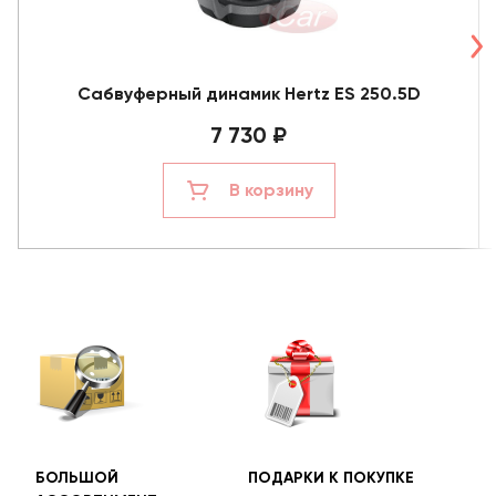
Сабвуферный динамик Hertz ES 250.5D
7 730 ₽
В корзину
БОЛЬШОЙ
ПОДАРКИ К ПОКУПКЕ
БЕС