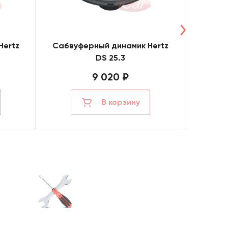
Hertz
Сабвуферный динамик Hertz
Сабву
DS 25.3
9 020 ₽
В корзину