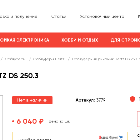
авка и получение
Статьи
Установочный центр
ОЙКАЯ ЭЛЕКТРОНИКА
ХОББИ И ОТДЫХ
ДЛЯ СТРОЙ
/
Сабвуферы
/
Сабвуферы Hertz
/
Сабвуферный динамик Hertz DS 250.3
 DS 250.3
Нет в наличии
Арт
икул
:
3779
6 040 ₽
Цена за шт.
Читайте отзывы