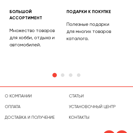
БОЛЬШОЙ
ПОДАРКИ К ПОКУПКЕ
БЕС
АССОРТИМЕНТ
ДОС
Полезные подарки
Множество товаров
Дос
для многих товаров
для хобби, отдыха и
на 
каталога.
м
автомобилей.
асс
тов
О КОМПАНИИ
СТАТЬИ
ОПЛАТА
УСТАНОВОЧНЫЙ ЦЕНТР
ДОСТАВКА И ПОЛУЧЕНИЕ
КОНТАКТЫ