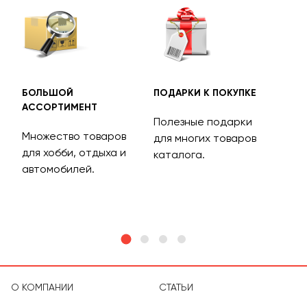
БОЛЬШОЙ
ПОДАРКИ К ПОКУПКЕ
БЕС
АССОРТИМЕНТ
ДОС
Полезные подарки
Множество товаров
Дос
для многих товаров
для хобби, отдыха и
на 
каталога.
м
автомобилей.
асс
тов
О КОМПАНИИ
СТАТЬИ