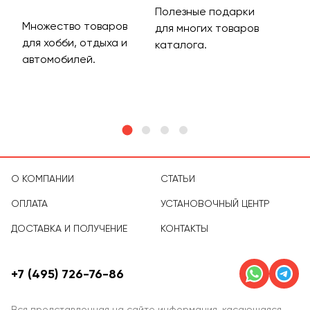
Полезные подарки
Множество товаров
Дос
для многих товаров
для хобби, отдыха и
на 
каталога.
м
автомобилей.
асс
тов
О КОМПАНИИ
СТАТЬИ
ОПЛАТА
УСТАНОВОЧНЫЙ ЦЕНТР
ДОСТАВКА И ПОЛУЧЕНИЕ
КОНТАКТЫ
+7 (495) 726-76-86
Вся представленная на сайте информация, касающаяся