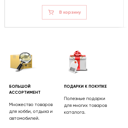
В корзину
БОЛЬШОЙ
ПОДАРКИ К ПОКУПКЕ
БЕС
АССОРТИМЕНТ
ДОС
Полезные подарки
Множество товаров
Дос
для многих товаров
для хобби, отдыха и
на 
каталога.
м
автомобилей.
асс
тов