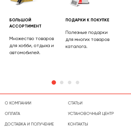
БОЛЬШОЙ
ПОДАРКИ К ПОКУПКЕ
БЕС
АССОРТИМЕНТ
ДОС
Полезные подарки
Множество товаров
Дос
для многих товаров
для хобби, отдыха и
на 
каталога.
м
автомобилей.
асс
тов
О КОМПАНИИ
СТАТЬИ
ОПЛАТА
УСТАНОВОЧНЫЙ ЦЕНТР
ДОСТАВКА И ПОЛУЧЕНИЕ
КОНТАКТЫ