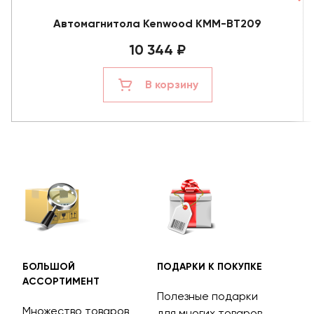
Автомагнитола Kenwood KMM-BT209
10 344 ₽
В корзину
БОЛЬШОЙ
ПОДАРКИ К ПОКУПКЕ
БЕС
АССОРТИМЕНТ
ДОС
Полезные подарки
Множество товаров
Дос
для многих товаров