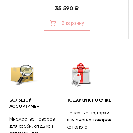
35 590 ₽
В корзину
БОЛЬШОЙ
ПОДАРКИ К ПОКУПКЕ
БЕС
АССОРТИМЕНТ
ДОС
Полезные подарки
Множество товаров
Дос
для многих товаров
для хобби, отдыха и
на 
каталога.