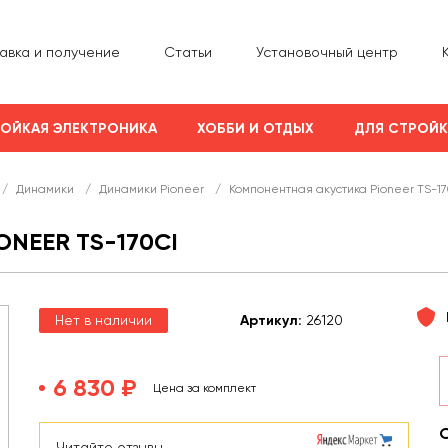
авка и получение
Статьи
Установочный центр
ОЙКАЯ ЭЛЕКТРОНИКА
ХОББИ И ОТДЫХ
ДЛЯ СТРОЙ
/
Динамики
/
Динамики Pioneer
/
Компонентная акустика Pioneer TS-1
NEER TS-170CI
Нет в наличии
Арт
икул
:
26120
6 830 ₽
Цена за комплект
Читайте отзывы