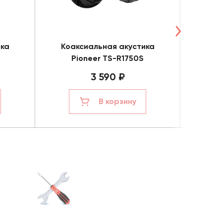
ика
Коаксиальная акустика
Коа
Pioneer TS-R1750S
P
3 590 ₽
В корзину