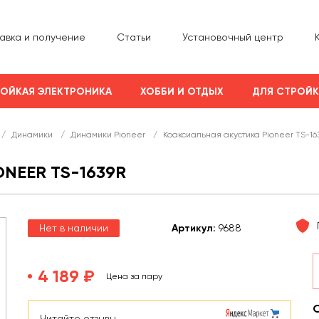
авка и получение
Статьи
Установочный центр
ОЙКАЯ ЭЛЕКТРОНИКА
ХОББИ И ОТДЫХ
ДЛЯ СТРОЙ
/
Динамики
/
Динамики Pioneer
/
Коаксиальная акустика Pioneer TS-16
NEER TS-1639R
Нет в наличии
Арт
икул
:
9688
4 189 ₽
Цена за пару
Читайте отзывы