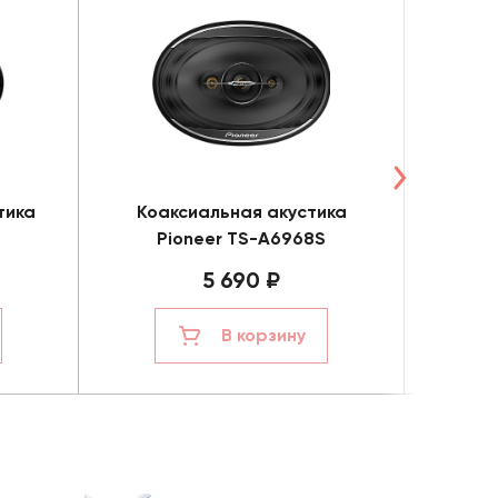
тика
Коаксиальная акустика
Коа
Pioneer TS-A6968S
Pi
5 690 ₽
В корзину