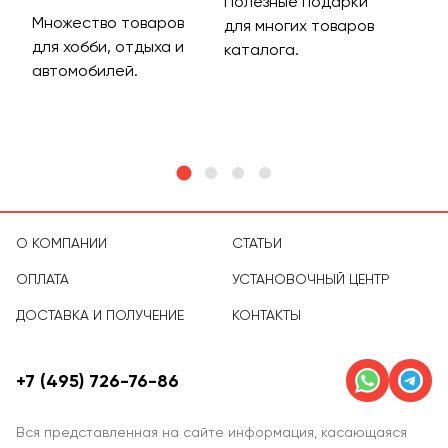
Полезные подарки
Множество товаров
Дос
для многих товаров
для хобби, отдыха и
на 
каталога.
м
автомобилей.
асс
тов
О КОМПАНИИ
СТАТЬИ
ОПЛАТА
УСТАНОВОЧНЫЙ ЦЕНТР
ДОСТАВКА И ПОЛУЧЕНИЕ
КОНТАКТЫ
+7 (495) 726-76-86
Вся представленная на сайте информация, касающаяся