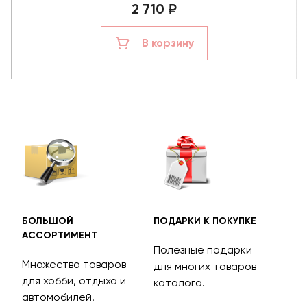
2 710 ₽
В корзину
БОЛЬШОЙ
ПОДАРКИ К ПОКУПКЕ
БЕС
АССОРТИМЕНТ
ДОС
Полезные подарки
Множество товаров
Дос
для многих товаров
для хобби, отдыха и
на 
каталога.
м
автомобилей.
асс