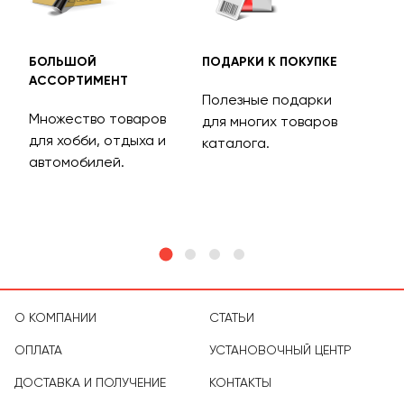
БОЛЬШОЙ
ПОДАРКИ К ПОКУПКЕ
БЕС
АССОРТИМЕНТ
ДОС
Полезные подарки
Множество товаров
Дос
для многих товаров
для хобби, отдыха и
на 
каталога.
м
автомобилей.
асс
тов
О КОМПАНИИ
СТАТЬИ
ОПЛАТА
УСТАНОВОЧНЫЙ ЦЕНТР
ДОСТАВКА И ПОЛУЧЕНИЕ
КОНТАКТЫ