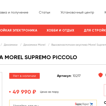
авка и получение
Статьи
Установочный центр
ОЙКАЯ ЭЛЕКТРОНИКА
ХОББИ И ОТДЫХ
ДЛЯ СТРОЙ
/
Динамики
/
Динамики Morel
/
Высокочастотная акустика Morel Suprem
 MOREL SUPREMO PICCOLO
Нет в наличии
Арт
икул
:
10217
49 990 ₽
Цена за пару
Читайте отзывы