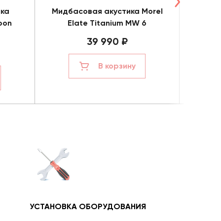
ика
Мидбасовая акустика Morel
Ком
bon
Elate Titanium MW 6
Morel 
39 990 ₽
В корзину
УСТАНОВКА ОБОРУДОВАНИЯ