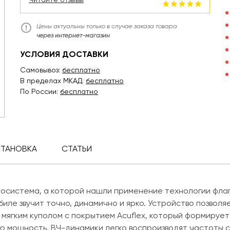
Цены актуальны только в случае заказа товара
через интернет-магазин
УСЛОВИЯ ДОСТАВКИ
Самовывоз:
бесплатно
В пределах МКАД:
бесплатно
По России:
бесплатно
СТАНОВКА
СТАТЬИ
иосистема, а которой нашли применение технологии фла
обиле звучит точно, динамично и ярко. Устройство позвол
мягким куполом с покрытием Acuflex, который формирует 
 мощность. ВЧ-динамики легко воспроизводят частоты с