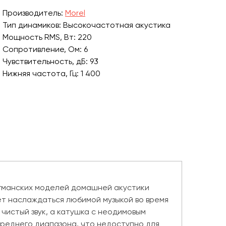
Производитель:
Morel
Тип динамиков: Высокочастотная акустика
Мощность RMS, Вт: 220
Сопротивление, Ом: 6
Чувствительность, дБ: 93
Нижняя частота, Гц: 1 400
гманских моделей домашней акустики
яет наслаждаться любимой музыкой во время
чистый звук, а катушка с неодимовым
реднего диапазона, что недоступно для