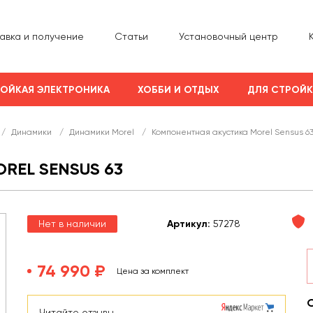
авка и получение
Статьи
Установочный центр
ОЙКАЯ ЭЛЕКТРОНИКА
ХОББИ И ОТДЫХ
ДЛЯ СТРОЙ
/
Динамики
/
Динамики Morel
/
Компонентная акустика Morel Sensus 6
REL SENSUS 63
Нет в наличии
Арт
икул
:
57278
74 990 ₽
Цена за комплект
Читайте отзывы