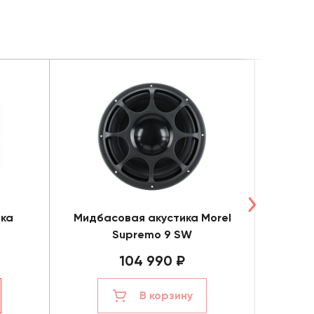
ика
Мидбасовая акустика Morel
Ком
Supremo 9 SW
Mor
104 990 ₽
В корзину