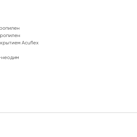
пропилен
пропилен
крытием Acuflex
+неодим