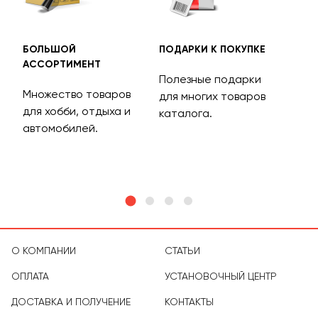
БОЛЬШОЙ
ПОДАРКИ К ПОКУПКЕ
БЕС
АССОРТИМЕНТ
ДОС
Полезные подарки
Множество товаров
Дос
для многих товаров
для хобби, отдыха и
на 
каталога.
м
автомобилей.
асс
тов
О КОМПАНИИ
СТАТЬИ
ОПЛАТА
УСТАНОВОЧНЫЙ ЦЕНТР
ДОСТАВКА И ПОЛУЧЕНИЕ
КОНТАКТЫ