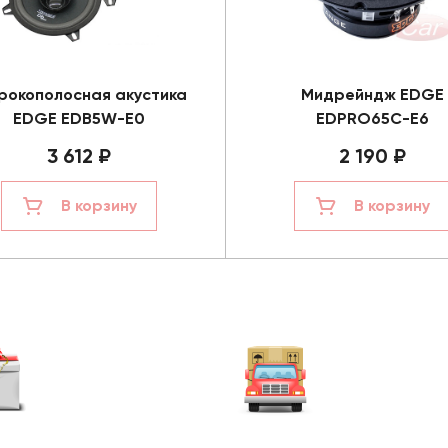
окополосная акустика
Мидрейндж EDGE
EDGE EDB5W-E0
EDPRO65C-E6
3 612 ₽
2 190 ₽
В корзину
В корзину