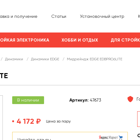
авка и получение
Статьи
Установочный центр
ОЙКАЯ ЭЛЕКТРОНИКА
ХОББИ И ОТДЫХ
ДЛЯ СТРОЙ
/
Динамики
/
Динамики EDGE
/
Мидрейндж EDGE EDBPRO6LITE
TE
Г
В наличии
Арт
икул
:
47673
4 172 ₽
Цена за пару
Читайте отзывы