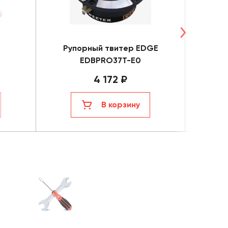
Рупорный твитер EDGE
Высок
EDBPRO37T-E0
E
4 172 ₽
В корзину