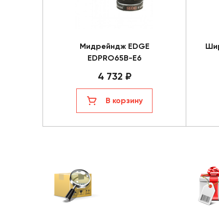
Мидрейндж EDGE
Шир
EDPRO65B-E6
4 732 ₽
В корзину