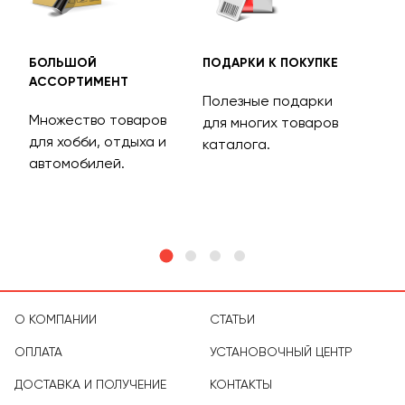
БОЛЬШОЙ
ПОДАРКИ К ПОКУПКЕ
БЕС
АССОРТИМЕНТ
ДОС
Полезные подарки
Множество товаров
Дос
для многих товаров
для хобби, отдыха и
на 
каталога.
м
автомобилей.
асс
тов
О КОМПАНИИ
СТАТЬИ
ОПЛАТА
УСТАНОВОЧНЫЙ ЦЕНТР
ДОСТАВКА И ПОЛУЧЕНИЕ
КОНТАКТЫ