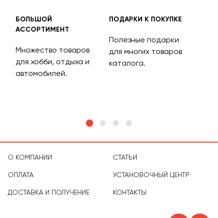
БОЛЬШОЙ
ПОДАРКИ К ПОКУПКЕ
БЕС
АССОРТИМЕНТ
ДОС
Полезные подарки
Множество товаров
Дос
для многих товаров
для хобби, отдыха и
на 
каталога.
м
автомобилей.
асс
тов
О КОМПАНИИ
СТАТЬИ
ОПЛАТА
УСТАНОВОЧНЫЙ ЦЕНТР
ДОСТАВКА И ПОЛУЧЕНИЕ
КОНТАКТЫ