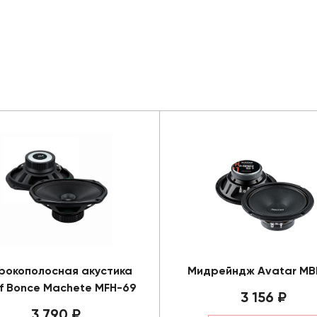
окополосная акустика
Мидрейндж Avatar MB
f Bonce Machete MFH-69
3 156 ₽
3 790 ₽