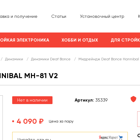
авка и получение
Статьи
Установочный центр
ОЙКАЯ ЭЛЕКТРОНИКА
ХОББИ И ОТДЫХ
ДЛЯ СТРОЙ
/
Динамики
/
Динамики Deaf Bonce
/
Мидрейндж Deaf Bonce Hannibal 
IBAL MH-81 V2
Нет в наличии
Арт
икул
:
35339
4 090 ₽
Цена за пару
Читайте отзывы