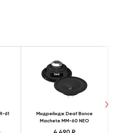
R-61
Мидрейндж Deaf Bonce
Мидре
Machete MM-60 NEO
4 490 ₽