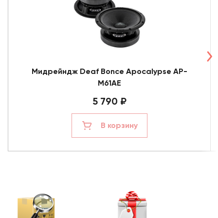
Мидрейндж Deaf Bonce Apocalypse AP-
M61AE
5 790 ₽
В корзину