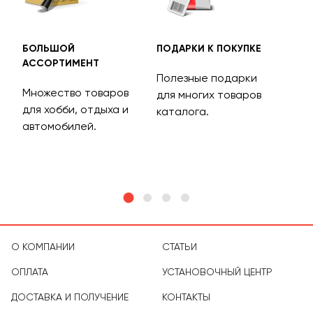
БОЛЬШОЙ
ПОДАРКИ К ПОКУПКЕ
БЕС
АССОРТИМЕНТ
ДОС
Полезные подарки
Множество товаров
Дос
для многих товаров
для хобби, отдыха и
на 
каталога.
м
автомобилей.
асс
тов
О КОМПАНИИ
СТАТЬИ
ОПЛАТА
УСТАНОВОЧНЫЙ ЦЕНТР
ДОСТАВКА И ПОЛУЧЕНИЕ
КОНТАКТЫ