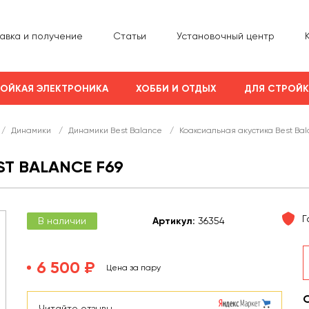
авка и получение
Статьи
Установочный центр
ОЙКАЯ ЭЛЕКТРОНИКА
ХОББИ И ОТДЫХ
ДЛЯ СТРОЙ
/
Динамики
/
Динамики Best Balance
/
Коаксиальная акустика Best Bal
T BALANCE F69
Г
В наличии
Арт
икул
:
36354
6 500 ₽
Цена за пару
Читайте отзывы