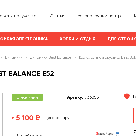
авка и получение
Статьи
Установочный центр
ОЙКАЯ ЭЛЕКТРОНИКА
ХОББИ И ОТДЫХ
ДЛЯ СТРОЙ
/
Динамики
/
Динамики Best Balance
/
Коаксиальная акустика Best Bal
T BALANCE E52
Г
В наличии
Арт
икул
:
36355
5 100 ₽
Цена за пару
Читайте отзывы