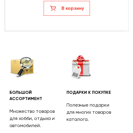
В корзину
БОЛЬШОЙ
ПОДАРКИ К ПОКУПКЕ
БЕС
АССОРТИМЕНТ
ДОС
Полезные подарки
Множество товаров
Дос
для многих товаров
для хобби, отдыха и
на 
каталога.
м
автомобилей.
асс
тов