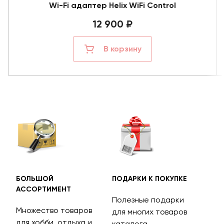
Wi-Fi адаптер Helix WiFi Control
12 900 ₽
В корзину
БОЛЬШОЙ
ПОДАРКИ К ПОКУПКЕ
БЕС
АССОРТИМЕНТ
ДОС
Полезные подарки
Множество товаров
Дос
для многих товаров
для хобби, отдыха и
на 
каталога.