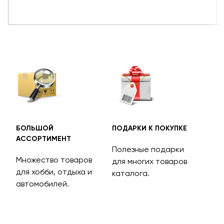
БОЛЬШОЙ
ПОДАРКИ К ПОКУПКЕ
БЕС
АССОРТИМЕНТ
ДОС
Полезные подарки
Множество товаров
Дос
для многих товаров
для хобби, отдыха и
на 
каталога.
м
автомобилей.
асс
тов