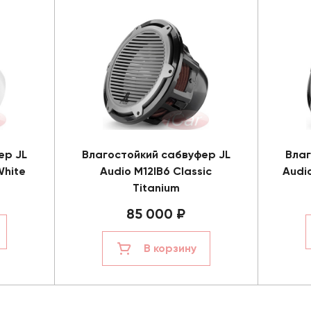
ер JL
Влагостойкий сабвуфер JL
Влаг
White
Audio M12IB6 Classic
Audio
Titanium
85 000 ₽
В корзину