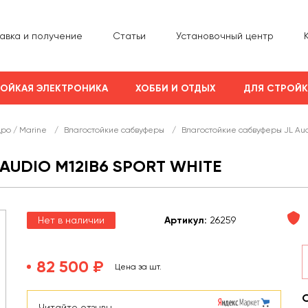
авка и получение
Статьи
Установочный центр
ОЙКАЯ ЭЛЕКТРОНИКА
ХОББИ И ОТДЫХ
ДЛЯ СТРОЙ
дро / Marine
/
Влагостойкие сабвуферы
/
Влагостойкие сабвуферы JL Au
AUDIO M12IB6 SPORT WHITE
Нет в наличии
Арт
икул
:
26259
82 500 ₽
Цена за шт.
Читайте отзывы