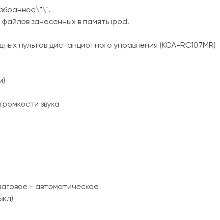
збранное\"\".
файлов занесенных в память ipod.
дных пультов дистанционного управления (KCA-RC107MR)
и)
громкости звука
шаговое - автоматическое
ыкл)