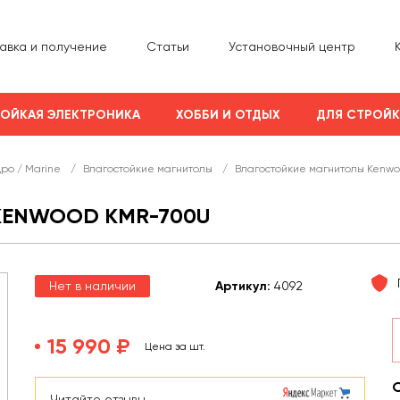
авка и получение
Статьи
Установочный центр
ОЙКАЯ ЭЛЕКТРОНИКА
ХОББИ И ОТДЫХ
ДЛЯ СТРОЙ
дро / Marine
/
Влагостойкие магнитолы
/
Влагостойкие магнитолы Kenw
KENWOOD KMR-700U
Нет в наличии
Арт
икул
:
4092
15 990 ₽
Цена за шт.
Читайте отзывы