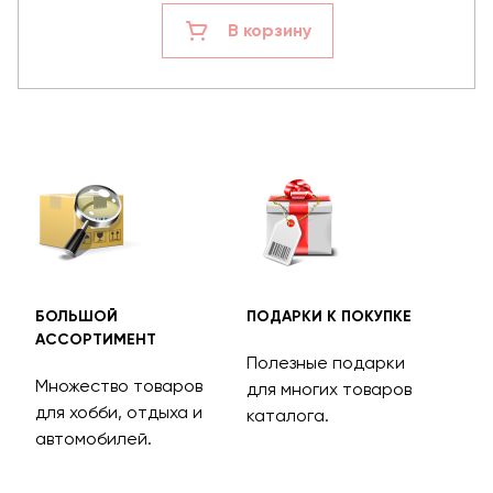
В корзину
БОЛЬШОЙ
ПОДАРКИ К ПОКУПКЕ
БЕС
АССОРТИМЕНТ
ДОС
Полезные подарки
Множество товаров
Дос
для многих товаров
для хобби, отдыха и
на 
каталога.
м
автомобилей.
асс
тов