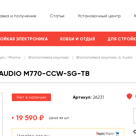
авка и получение
Статьи
Установочный центр
ОЙКАЯ ЭЛЕКТРОНИКА
ХОББИ И ОТДЫХ
ДЛЯ СТРОЙ
дро / Marine
/
Влагостойкая акустика
/
Влагостойкая акустика JL Audio
 AUDIO M770-CCW-SG-TB
Нет в наличии
Арт
икул
:
26231
19 590 ₽
Цена за шт.
Читайте отзывы