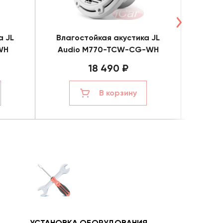
а JL
Влагостойкая акустика JL
Влаг
WH
Audio M770-TCW-CG-WH
Audi
18 490 ₽
В корзину
УСТАНОВКА ОБОРУДОВАНИЯ