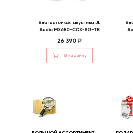
Влагостойкая акустика JL
Вл
Audio MX650-CCX-SG-TB
A
26 390 ₽
В корзину
БОЛЬШОЙ АССОРТИМЕНТ
ПОДАР